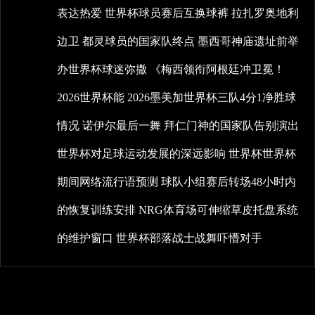
表达热爱
世界杯球员赛后互换球裤
拉扎罗奥地利
边卫
都灵球员的国家队终点
墨西哥神庙遗址前举
办世界杯球迷弥撒
《梅西领衔阿根廷冲卫冕！
2026世界杯能
2026墨美加世界杯三队4分1净胜球
情况
诺伊尔最后一舞
拜仁门神的国家队告别演出
世界杯对足球运动发展的深远影响
世界杯世界杯
期间网络流行语预测
球队小组赛后转场48小时内
的恢复训练安排
NRG体育场可伸缩草皮托盘系统
的维护窗口
世界杯部落战士战舞吓懵对手