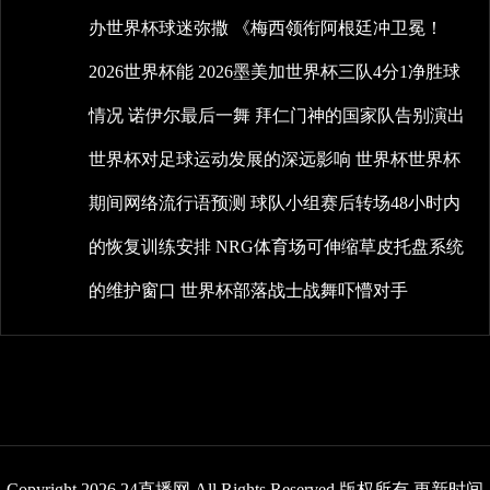
办世界杯球迷弥撒
《梅西领衔阿根廷冲卫冕！
2026世界杯能
2026墨美加世界杯三队4分1净胜球
情况
诺伊尔最后一舞
拜仁门神的国家队告别演出
世界杯对足球运动发展的深远影响
世界杯世界杯
期间网络流行语预测
球队小组赛后转场48小时内
的恢复训练安排
NRG体育场可伸缩草皮托盘系统
的维护窗口
世界杯部落战士战舞吓懵对手
Copyright 2026 24直播网 All Rights Reserved 版权所有 更新时间